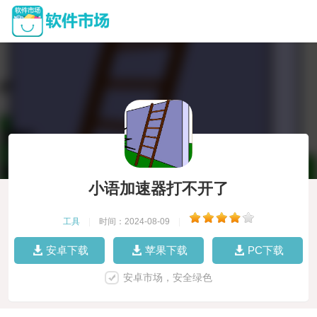
小语加速器打不开了
工具
|
时间：2024-08-09
|
安卓下载
苹果下载
PC下载
安卓市场，安全绿色