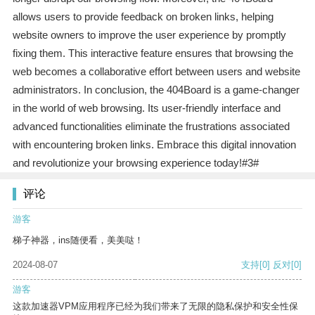
allows users to provide feedback on broken links, helping
website owners to improve the user experience by promptly
fixing them. This interactive feature ensures that browsing the
web becomes a collaborative effort between users and website
administrators. In conclusion, the 404Board is a game-changer
in the world of web browsing. Its user-friendly interface and
advanced functionalities eliminate the frustrations associated
with encountering broken links. Embrace this digital innovation
and revolutionize your browsing experience today!#3#
评论
游客
梯子神器，ins随便看，美美哒！
2024-08-07
支持
[0]
反对
[0]
游客
这款加速器VPM应用程序已经为我们带来了无限的隐私保护和安全性保