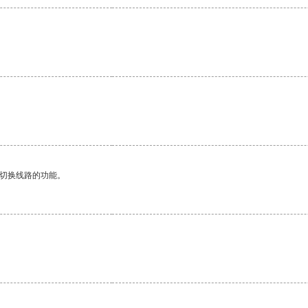
动切换线路的功能。