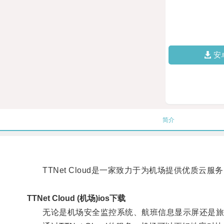
安
简介
TTNet Cloud是一家致力于为机场提供优质云
TTNet Cloud (机场)ios下载
无论是机场安全监控系统、航班信息显示屏还是旅客Wif