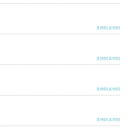
支持
[0]
反对
[0]
支持
[0]
反对
[0]
支持
[0]
反对
[0]
支持
[0]
反对
[0]