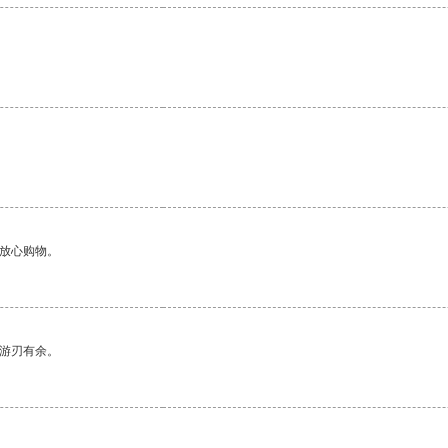
够放心购物。
中游刃有余。