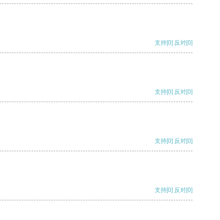
支持
[0]
反对
[0]
支持
[0]
反对
[0]
支持
[0]
反对
[0]
支持
[0]
反对
[0]