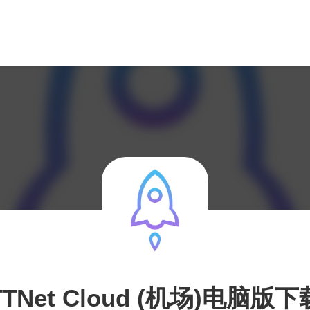
TTNet Cloud (机场)电脑版下