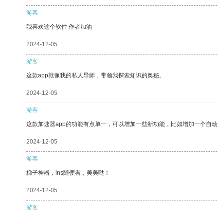
游客
我喜欢这个软件 作者加油
2024-12-05
游客
这款app就像我的私人导师，带领我探索知识的奥秘。
2024-12-05
游客
这款加速器app的功能有点单一，可以增加一些新功能，比如增加一个自
2024-12-05
游客
梯子神器，ins随便看，美美哒！
2024-12-05
游客