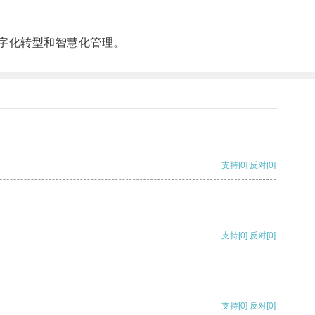
数字化转型和智慧化管理。
支持
[0]
反对
[0]
支持
[0]
反对
[0]
支持
[0]
反对
[0]