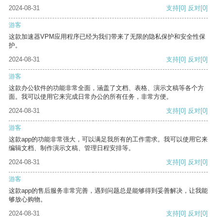
2024-08-31
支持
[0]
反对
[0]
游客
这款加速器VPM应用程序已经为我们带来了无限的隐私保护和安全性保
护。
2024-08-31
支持
[0]
反对
[0]
游客
这款办公软件的功能非常全面，涵盖了文档、表格、演示文稿等各个方
面。我可以使用它来完成日常办公的所有任务，非常方便。
2024-08-31
支持
[0]
反对
[0]
游客
这款app的功能非常强大，可以满足我所有的工作需求。我可以使用它来
编辑文档、制作演示文稿、管理日程安排等。
2024-08-31
支持
[0]
反对
[0]
游客
这款app的售后服务非常完善，遇到问题总是能够得到妥善解决，让我能
够放心购物。
2024-08-31
支持
[0]
反对
[0]