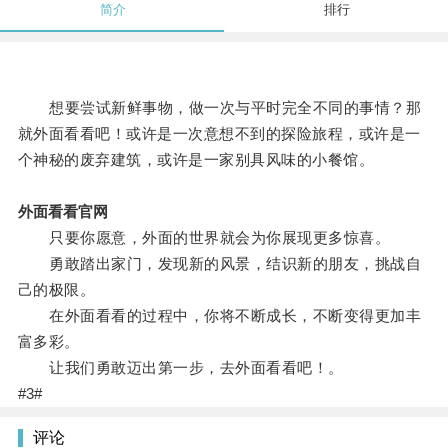
简介
排行
想要尝试新鲜事物，做一次与平时完全不同的事情？那
就外面看看吧！或许是一次意想不到的探险旅程，或许是一
个神秘的废弃建筑，或许是一家别具风味的小餐馆。
外面看看官网
只要你愿意，外面的世界就会为你展现更多惊喜。
勇敢踏出家门，发现新的风景，结识新的朋友，挑战自
己的极限。
在外面看看的过程中，你将不断成长，不断变得更加丰
富多彩。
让我们勇敢迈出第一步，去外面看看吧！。
#3#
评论