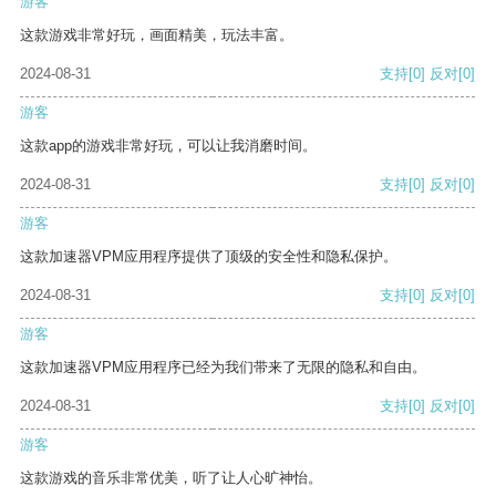
游客
这款游戏非常好玩，画面精美，玩法丰富。
2024-08-31
支持
[0]
反对
[0]
游客
这款app的游戏非常好玩，可以让我消磨时间。
2024-08-31
支持
[0]
反对
[0]
游客
这款加速器VPM应用程序提供了顶级的安全性和隐私保护。
2024-08-31
支持
[0]
反对
[0]
游客
这款加速器VPM应用程序已经为我们带来了无限的隐私和自由。
2024-08-31
支持
[0]
反对
[0]
游客
这款游戏的音乐非常优美，听了让人心旷神怡。