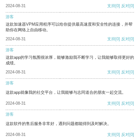
2024-08-31
支持
[0]
反对
[0]
游客
这款加速器VPM应用程序可以给你提供最高速度和安全性的连接，并帮
助你在网络上自由移动。
2024-08-31
支持
[0]
反对
[0]
游客
这款app的学习氛围很浓厚，能够激励我不断学习，让我能够取得更好的
成绩。
2024-08-31
支持
[0]
反对
[0]
游客
这款app就像我的社交平台，让我能够与志同道合的朋友一起交流。
2024-08-31
支持
[0]
反对
[0]
游客
这款软件的售后服务非常好，遇到问题都能得到及时解决。
2024-08-31
支持
[0]
反对
[0]