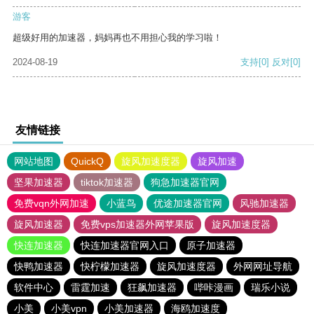
游客
超级好用的加速器，妈妈再也不用担心我的学习啦！
2024-08-19
支持
[0]
反对
[0]
友情链接
网站地图
QuickQ
旋风加速度器
旋风加速
坚果加速器
tiktok加速器
狗急加速器官网
免费vqn外网加速
小蓝鸟
优途加速器官网
风驰加速器
旋风加速器
免费vps加速器外网苹果版
旋风加速度器
快连加速器
快连加速器官网入口
原子加速器
快鸭加速器
快柠檬加速器
旋风加速度器
外网网址导航
软件中心
雷霆加速
狂飙加速器
哔咔漫画
瑞乐小说
小美
小美vpn
小美加速器
海鸥加速度