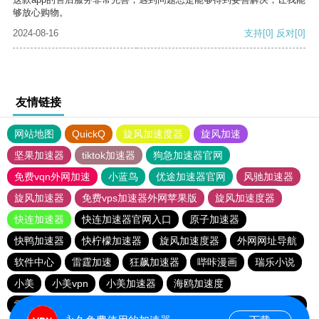
够放心购物。
2024-08-16
支持
[0]
反对
[0]
友情链接
网站地图
QuickQ
旋风加速度器
旋风加速
坚果加速器
tiktok加速器
狗急加速器官网
免费vqn外网加速
小蓝鸟
优途加速器官网
风驰加速器
旋风加速器
免费vps加速器外网苹果版
旋风加速度器
快连加速器
快连加速器官网入口
原子加速器
快鸭加速器
快柠檬加速器
旋风加速度器
外网网址导航
软件中心
雷霆加速
狂飙加速器
哔咔漫画
瑞乐小说
小美
小美vpn
小美加速器
海鸥加速度
雷霆加速版ins
海鸥加速器下载
雷霆加速下载
雷霆加速